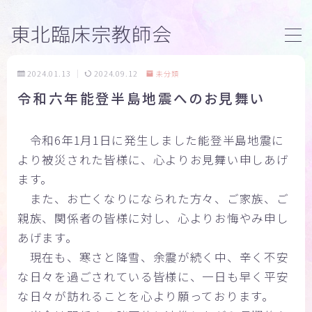
東北臨床宗教師会
MENU
2024.01.13
2024.09.12
未分類
令和六年能登半島地震へのお見舞い
トップページ
臨床宗教師研修
令和6年1月1日に発生しました能登半島地震に
より被災された皆様に、心よりお見舞い申しあげ
活動内容
ます。
また、お亡くなりになられた方々、ご家族、ご
ブログ
親族、関係者の皆様に対し、心よりお悔やみ申し
あげます。
団体案内
現在も、寒さと降雪、余震が続く中、辛く不安
な日々を過ごされている皆様に、一日も早く平安
お問い合わせ
な日々が訪れることを心より願っております。