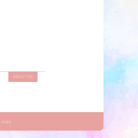
ABOUT ME
 copy