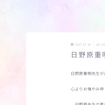
2017.07.19
20
日野原重
日野原重明先生が
心よりお悔やみ申
日野原先生の思い