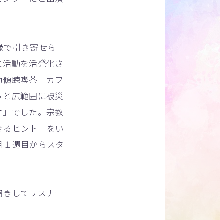
縁で引き寄せら
に活動を活発化さ
動傾聴喫茶＝カフ
っと広範囲に被災
オ」でした。宗教
きるヒント」をい
月１週目からスタ
招きしてリスナー