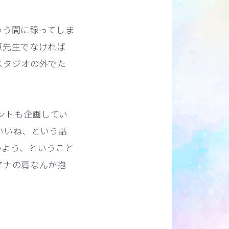
いう間に録ってしま
原先生でなければ
スタジオの外でた
ントも企画してい
いいね、という話
めよう、ということ
アナの肩なんか抱