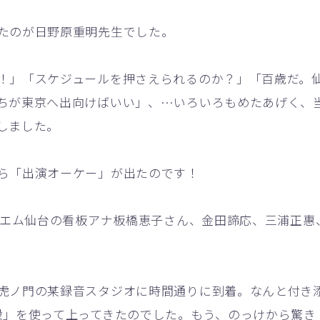
たのが日野原重明先生でした。
」「スケジュールを押さえられるのか？」「百歳だ。
ちが東京へ出向けばいい」、…いろいろもめたあげく、
しました。
ら「出演オーケー」が出たのです！
フエム仙台の看板アナ板橋恵子さん、金田諦応、三浦正惠
ノ門の某録音スタジオに時間通りに到着。なんと付き
段」を使って上ってきたのでした。もう、のっけから驚き