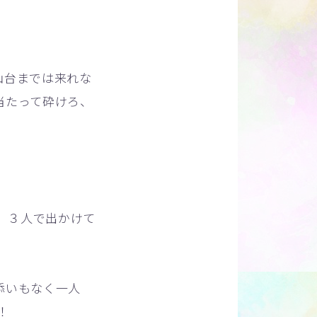
仙台までは来れな
当たって砕けろ、
、３人で出かけて
添いもなく一人
！