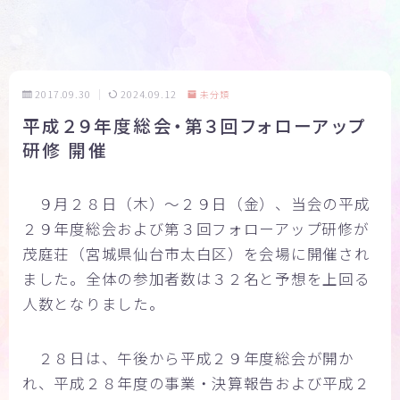
2017.09.30
2024.09.12
未分類
平成２９年度総会・第３回フォローアップ
研修 開催
９月２８日（木）～２９日（金）、当会の平成
２９年度総会および第３回フォローアップ研修が
茂庭荘（宮城県仙台市太白区）を会場に開催され
ました。全体の参加者数は３２名と予想を上回る
人数となりました。
２８日は、午後から平成２９年度総会が開か
れ、平成２８年度の事業・決算報告および平成２