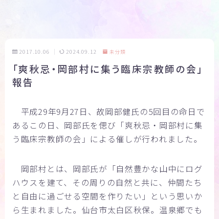
2017.10.06
2024.09.12
未分類
「爽秋忌・岡部村に集う臨床宗教師の会」
報告
平成29年9月27日、故岡部健氏の5回目の命日で
あるこの日、岡部氏を偲び「爽秋忌・岡部村に集
う臨床宗教師の会」による催しが行われました。
岡部村とは、岡部氏が「自然豊かな山中にログ
ハウスを建て、その周りの自然と共に、仲間たち
と自由に過ごせる空間を作りたい」という思いか
ら生まれました。仙台市太白区秋保。温泉郷でも