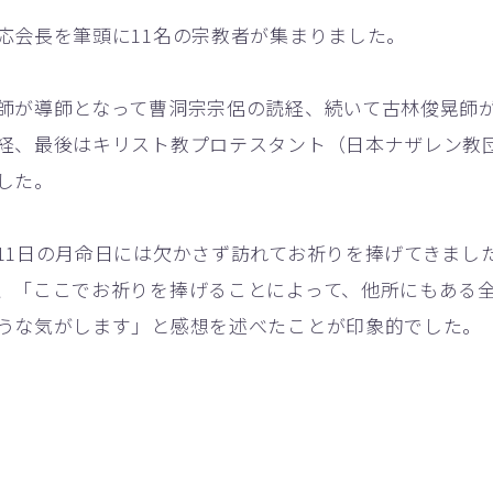
応会長を筆頭に11名の宗教者が集まりました。
師が導師となって曹洞宗宗侶の読経、続いて古林俊晃師
経、最後はキリスト教プロテスタント（日本ナザレン教
した。
1日の月命日には欠かさず訪れてお祈りを捧げてきまし
、「ここでお祈りを捧げることによって、他所にもある
うな気がします」と感想を述べたことが印象的でした。