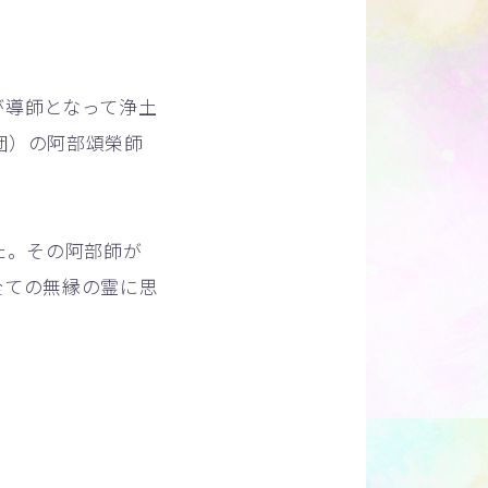
が導師となって浄土
団）の阿部頌榮師
た。その阿部師が
全ての無縁の霊に思