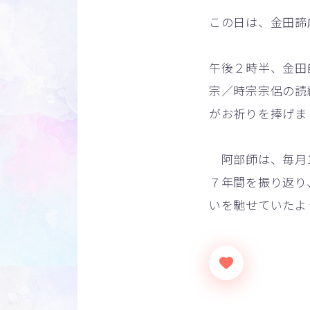
この日は、金田諦
午後２時半、金田
宗／時宗宗侶の読
がお祈りを捧げま
阿部師は、毎月1
７年間を振り返り
いを馳せていたよ