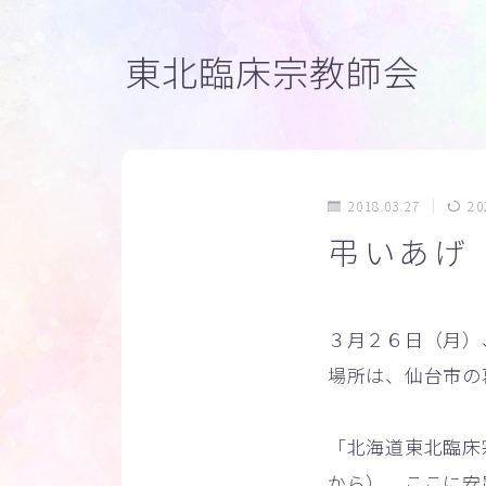
東北臨床宗教師会
2018.03.27
20
弔いあげ
３月２６日（月）
場所は、仙台市の
「北海道東北臨床
から）、ここに安