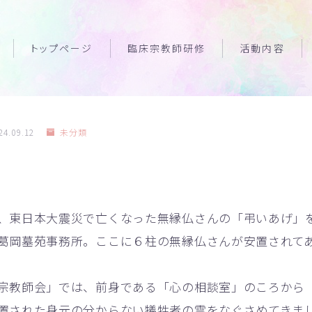
トップページ
臨床宗教師研修
活動内容
24.09.12
未分類
、東日本大震災で亡くなった無縁仏さんの「弔いあげ」
葛岡墓苑事務所。ここに６柱の無縁仏さんが安置されて
宗教師会」では、前身である「心の相談室」のころから
置された身元の分からない犠牲者の霊をなぐさめてきま