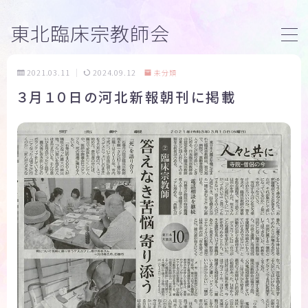
東北臨床宗教師会
MENU
2021.03.11
2024.09.12
未分類
３月１０日の河北新報朝刊に掲載
トップページ
臨床宗教師研修
活動内容
ブログ
団体案内
お問い合わせ