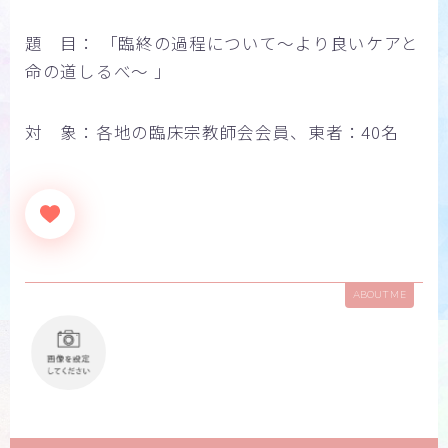
題 目： 「臨終の過程について〜より良いケアと
命の道しるべ〜 」
対 象：各地の臨床宗教師会会員、東者：40名
ABOUT ME