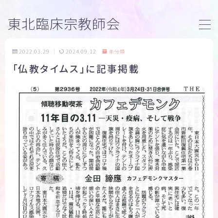
東北臨床宗教師会
MENU
2022.03.29
2024.09.12
未分類
「仏教タイムス」に記事掲載
トップページ
臨床宗教師研修
活動内容
ブログ
団体案内
お問い合わせ