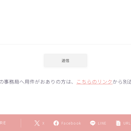
の事務局へ用件がおありの方は、
こちらのリンク
から別
RE
X
Facebook
LINE
URL